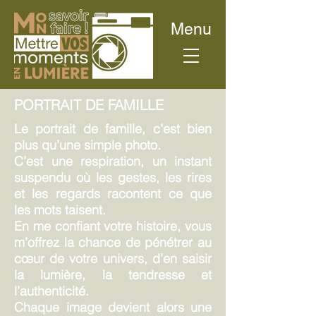
Menu
PORTRAIT DE FAMILLE
Le portrait de famille, c’est bien
plus qu’une simple photo.
C’est une respiration, un instant
suspendu où les gestes, les rires
et les regards racontent ce que
les mots taisent.
En me confiant votre histoire, vous
m’offrez la chance de pénétrer au
cœur de votre univers, d’en saisir
la lumière, la tendresse et
l’authenticité.
Chaque image devient alors une