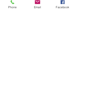
Phone
Email
Facebook
Olivier D Photographie
Steinbach 20
B
-4950 Waimes